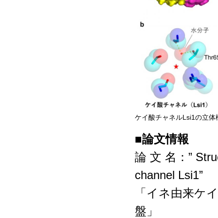
ケイ酸チャネルLsi1の立
■論文情報
論 文 名：” Structur
channel Lsi1”
「イネ由来ケイ
盤」