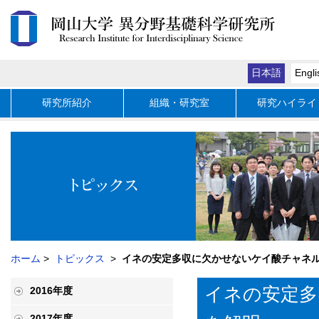
日本語
Engli
研究所紹介
組織・研究室
研究ハイライ
ホーム
>
トピックス
>
イネの安定多収に欠かせないケイ酸チャネ
イネの安定多
2016年度
2017年度