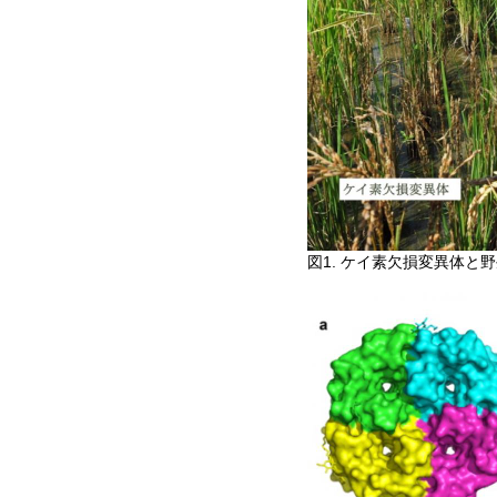
図1. ケイ素欠損変異体と