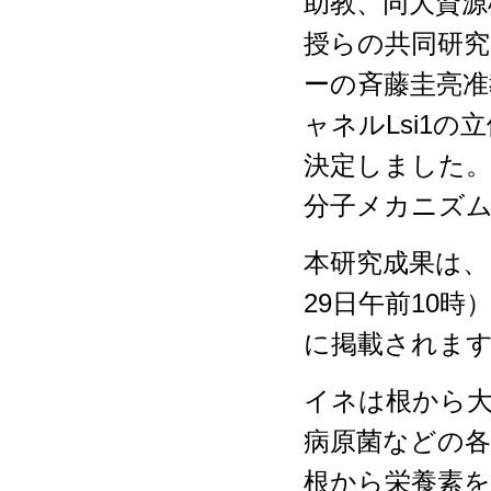
助教、同大資源
授らの共同研究
ーの斉藤圭亮准
ャネルLsi1の立体
決定しました。
分子メカニズ
本研究成果は、
29日午前10時）、
に掲載されま
イネは根から
病原菌などの
根から栄養素を