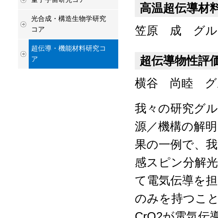
高温超伝導材
光合成・構造生物学研究
笠原 成 グル
コア
超伝導・機能材料研究コ
超伝導物性評
ア
横谷 尚睦 グ
我々の研究グル
源／機構の解明
果の一例で、我
感スピン分解光
て電気伝導を担
のみを持つこ
CrO
2
が電気伝