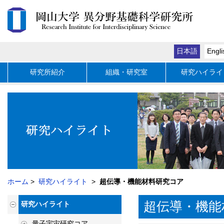
日本語
Engli
研究所紹介
組織・研究室
研究ハイライ
ホーム
>
研究ハイライト
>
超伝導・機能材料研究コア
超伝導・機能
研究ハイライト
量子宇宙研究コア