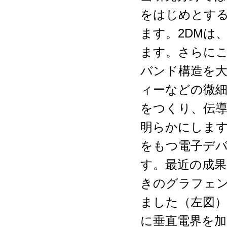
をはじめとす
ます。
2DM
は
ます。さらに
バンド構造を
ィーなどの微
をつくり、伝
明らかにしま
をもつ電子デ
す。最近の成果
きのグラフェ
ました（左図）
に垂直電界を加