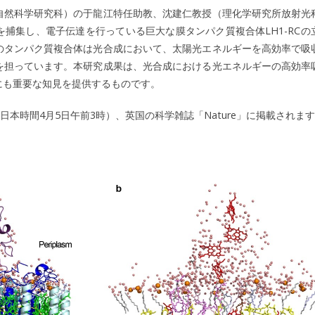
然科学研究科）の于龍江特任助教、沈建仁教授（理化学研究所放射光
集し、電子伝達を行っている巨大な膜タンパク質複合体LH1-RCの立体
のタンパク質複合体は光合成において、太陽光エネルギーを高効率で吸
を担っています。本研究成果は、光合成における光エネルギーの高効率
にも重要な知見を提供するものです。
本時間4月5日午前3時）、英国の科学雑誌「Nature」に掲載されま