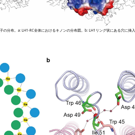
の分布。a: LH1-RC全体におけるキノンの分布図。b: LH1リング状にある穴に