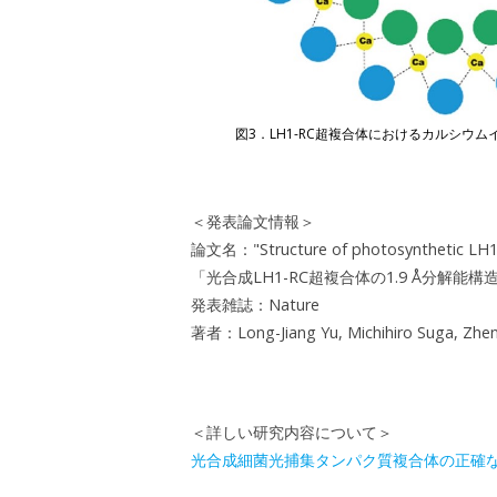
図3．LH1-RC超複合体におけるカルシウム
＜発表論文情報＞
論文名："Structure of photosynthetic LH1-R
「光合成LH1-RC超複合体の1.9 Å分解能構
発表雑誌：Nature
著者：Long-Jiang Yu, Michihiro Suga, Zhe
＜詳しい研究内容について＞
光合成細菌光捕集タンパク質複合体の正確