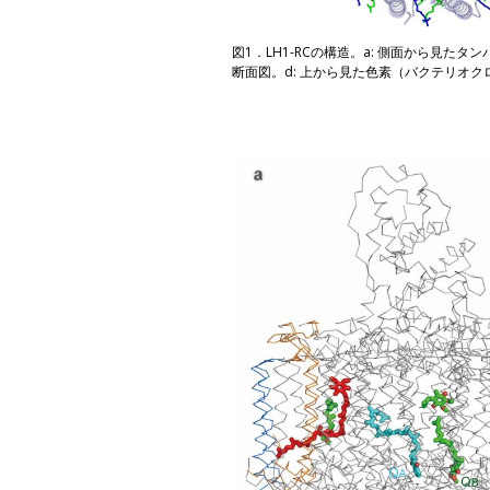
図1．LH1-RCの構造。a: 側面から見
断面図。d: 上から見た色素（バクテリオ