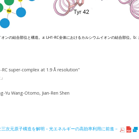
イオンの結合部位と構造。a: LH1-RC全体におけるカルシウムイオンの結合部位。b
C super-complex at 1.9 Å resolution"
造」
ng-Yu Wang-Otomo, Jian-Ren Shen
な三次元原子構造を解明－光エネルギーの高効率利用に前進－