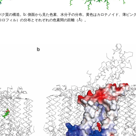
たタンパク質の構造。b: 側面から見た色素、水分子の分布。黄色はカロテノイド、薄ピン
クロロフィル）の分布とそれぞれの色素間の距離（Å）。