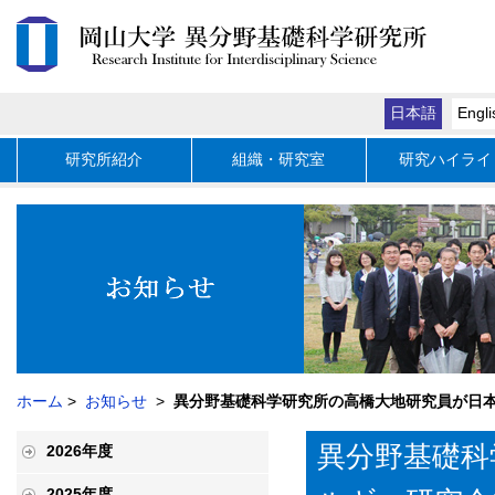
日本語
Engli
研究所紹介
組織・研究室
研究ハイライ
ホーム
>
お知らせ
>
異分野基礎科学研究所の高橋大地研究員が日本
異分野基礎科
2026年度
2025年度